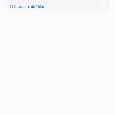
2 de Junio de 2026
Vehículos abandonados: la otra cara de Zapopan
26 de Mayo de 2026
Más educación, misma desigualdad
19 de Mayo de 2026
El rostro humano de la ayuda
12 de Mayo de 2026
La licencia de la impunidad
5 de Mayo de 2026
Radiografía del miedo
28 de Abril de 2026