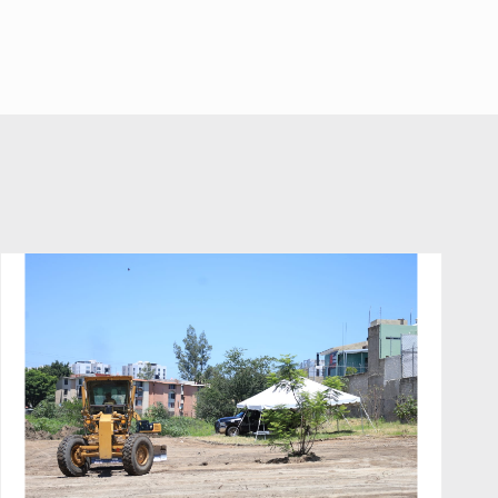
Jalisco para emitir alertas
sanitarias por mala calidad del
agua