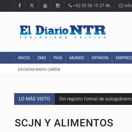
+52 33 36 15 27 46
inf
INICIO
ZMG
PAÍS
MUNDO
OPINIÓN
EMPRES
ESCUCHA RADIO CAÑÓN
LO MÁS VISTO
Sin registro formal de autogobiern
Congreso sólo autorizó donación de
SCJN Y ALIMENTOS
Mujer resulta lesionada tras ataqu