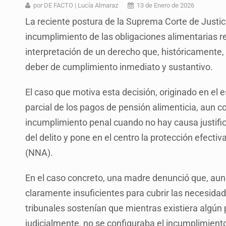
Vinculan a pareja que extorsionaba 
por DE FACTO | Lucía Almaraz
13 de Enero de 2026
La reciente postura de la Suprema Corte de Justici
Mueren cuatro personas por volcad
incumplimiento de las obligaciones alimentarias 
Ken Salazar afirma que no tiene ev
interpretación de un derecho que, históricamente
Sheinbaum se reúnen secretario de
deber de cumplimiento inmediato y sustantivo.
Vinculan a responsable de homicid
El caso que motiva esta decisión, originado en el 
Parolin expresa respaldo a madre
parcial de los pagos de pensión alimenticia, aun co
incumplimiento penal cuando no hay causa justific
Buscan reformar Ley de Salud en Ja
del delito y pone en el centro la protección efecti
(NNA).
En el caso concreto, una madre denunció que, aunq
claramente insuficientes para cubrir las necesidad
tribunales sostenían que mientras existiera algún
judicialmente, no se configuraba el incumplimient