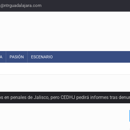
o@ntrguadalajara.com
A
PASIÓN
ESCENARIO
os en penales de Jalisco, pero CEDHJ pedirá informes tras denu
l terreno en San Isidro, asegura diputada
e de pitbull en Zapopan