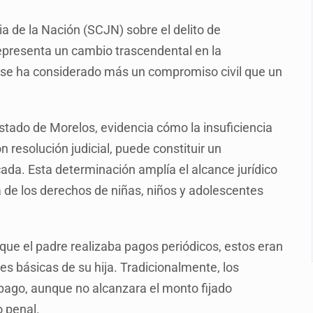
con peluches para exigir 'cobro de piso'
a de la Nación (SCJN) sobre el delito de
ura en San Miguel el Alto
representa un cambio trascendental en la
idencia de vínculos entre el gobierno de México y el crimen org
, se ha considerado más un compromiso civil que un
 Estado del Vaticano
io registrado en 2025 en Tlaquepaque
estado de Morelos, evidencia cómo la insuficiencia
s buscadoras
n resolución judicial, puede constituir un
ada. Esta determinación amplía el alcance jurídico
lisco para emitir alertas sanitarias por mala calidad del agua
va de los derechos de niñas, niños y adolescentes
ue el padre realizaba pagos periódicos, estos eran
es básicas de su hija. Tradicionalmente, los
 pago, aunque no alcanzara el monto fijado
o penal.