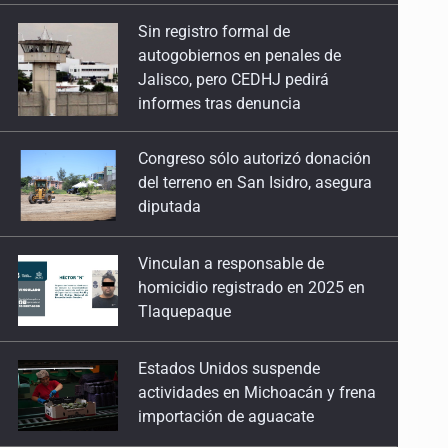
14 de Abril de 2026
Congreso sólo autorizó donación
del terreno en San Isidro, asegura
Eitan
diputada
24 de Marzo de 2026
Vinculan a responsable de
Subsidio sin seguridad
homicidio registrado en 2025 en
17 de Febrero de 2026
Tlaquepaque
La falacia meninista
Estados Unidos suspende
10 de Febrero de 2026
actividades en Michoacán y frena
importación de aguacate
Reconocer también es retribuir
3 de Febrero de 2026
Mueren cuatro personas por
volcadura en San Miguel el Alto
Precarización femenina
20 de Enero de 2026