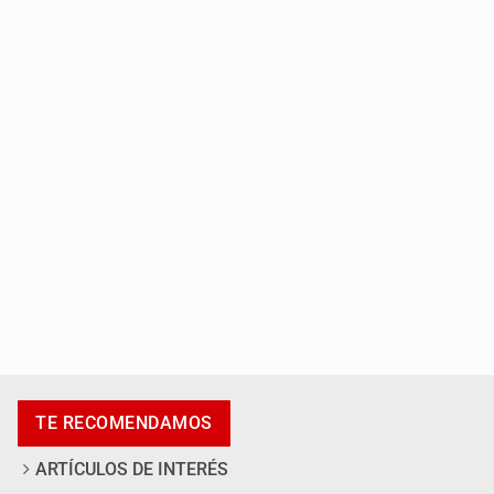
Asesinan a balazos a un hombre en calles de El Salto
Adulto mayor pierde la vida en incendio de una vivienda
en Oblatos
TE RECOMENDAMOS
ARTÍCULOS DE INTERÉS