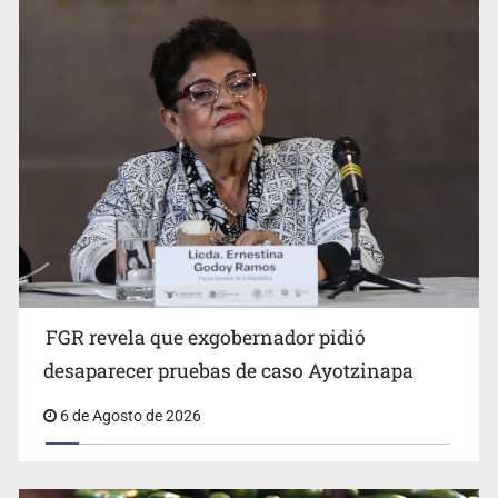
Jalisco mantiene la búsqueda de 21 adolescentes
desaparecidos durante julio
FGR revela que exgobernador pidió
Kershenobich descarta brote de ciclosporiasis en
desaparecer pruebas de caso Ayotzinapa
México
6 de Agosto de 2026