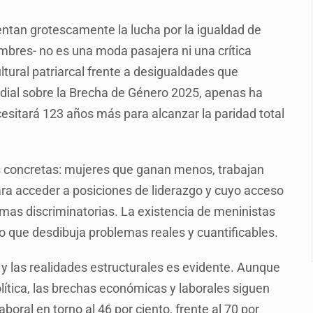
plicidad de policías, afirma Lazos de Amor
entan grotescamente la lucha por la igualdad de
de Santa Tere
bres- no es una moda pasajera ni una crítica
s por caso Ayotzinapa y promete justicia
ltural patriarcal frente a desigualdades que
de relaciones con México
dial sobre la Brecha de Género 2025, apenas ha
ecesitará 123 años más para alcanzar la paridad total
omo Presidente de Colombia
ocumenta su implicación en desapariciones forzadas
das concretas: mujeres que ganan menos, trabajan
 telefónico
a acceder a posiciones de liderazgo y cuyo acceso
rmas discriminatorias. La existencia de meninistas
o que desdibuja problemas reales y cuantificables.
a y las realidades estructurales es evidente. Aunque
ítica, las brechas económicas y laborales siguen
oral en torno al 46 por ciento, frente al 70 por