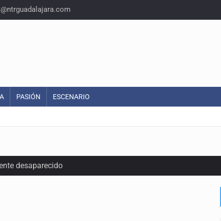
o@ntrguadalajara.com
A
PASIÓN
ESCENARIO
ente desaparecido
intervención unilateral de EUA contra cárteles
A
a del INE para aprobar lineamientos de fiscalización