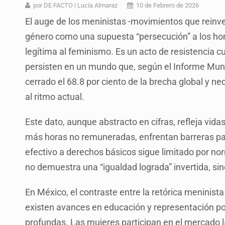
Desapariciones en Jalisco, con com
por DE FACTO | Lucía Almaraz
10 de Febrero de 2026
El auge de los meninistas -movimientos que reinv
Aseguran pitón dentro de vivienda 
género como una supuesta “persecución” a los hom
Sheinbaum anticipa más detencione
legítima al feminismo. Es un acto de resistencia cu
Resalta Fujimori restablecimiento 
persisten en un mundo que, según el Informe Mun
cerrado el 68.8 por ciento de la brecha global y n
Asume Abelardo De la Espriella c
al ritmo actual.
Policías bajo la mira: La CEDHJ d
Este dato, aunque abstracto en cifras, refleja vi
Catean casa por esquema de fraude
más horas no remuneradas, enfrentan barreras par
efectivo a derechos básicos sigue limitado por no
no demuestra una “igualdad lograda” invertida, sin
En México, el contraste entre la retórica meninist
existen avances en educación y representación pol
profundas. Las mujeres participan en el mercado lab