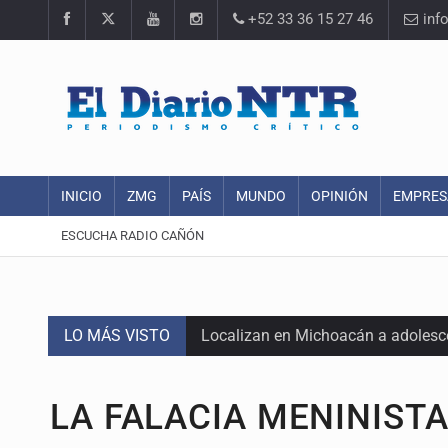
+52 33 36 15 27 46
inf
INICIO
ZMG
PAÍS
MUNDO
OPINIÓN
EMPRES
ESCUCHA RADIO CAÑÓN
LO MÁS VISTO
Localizan en Michoacán a adolesc
México no está preparado para una 
LA FALACIA MENINIST
Lamenta Carla Humphrey la negativ