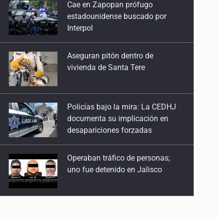
Aseguran pitón dentro de
14 de Abril de 2026
vivienda de Santa Tere
Eitan
24 de Marzo de 2026
Policías bajo la mira: La CEDHJ
documenta su implicación en
Subsidio sin seguridad
desapariciones forzadas
17 de Febrero de 2026
Operaban tráfico de personas;
La falacia meninista
uno fue detenido en Jalisco
10 de Febrero de 2026
Reconocer también es retribuir
Catean casa por esquema de
3 de Febrero de 2026
fraude telefónico
Precarización femenina
20 de Enero de 2026
Localizan en Michoacán