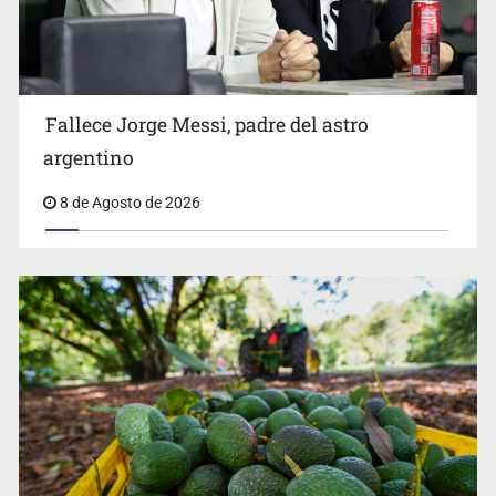
El Senado de EE.UU. confirma a Todd Blanche,
exabogado de Trump, como fiscal general
Fallece Jorge Messi, padre del astro
argentino
8 de Agosto de 2026