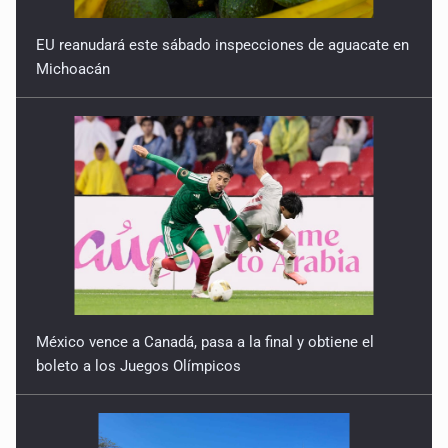
Ser mujer en el 2026
EU reanudará este sábado inspecciones de aguacate en
Michoacán
6 de Enero de 2026
México vence a Canadá, pasa a la final y obtiene el
boleto a los Juegos Olímpicos