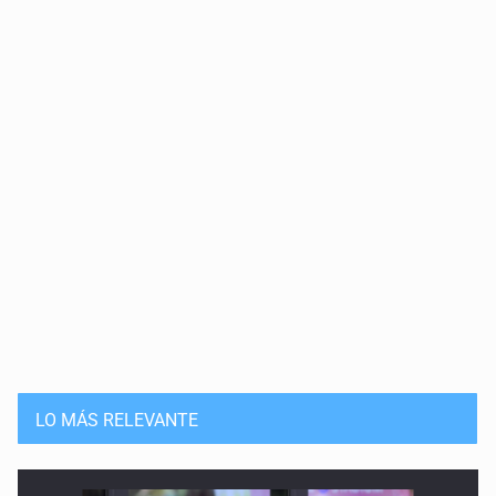
El rostro humano de la ayuda
12 de Mayo de 2026
La licencia de la impunidad
5 de Mayo de 2026
Radiografía del miedo
28 de Abril de 2026
Planes sobran, justicia falta
21 de Abril de 2026
El mito de la masculinidad perdida
LO MÁS RELEVANTE
14 de Abril de 2026