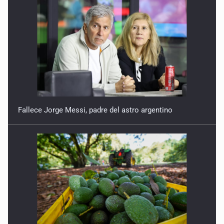
Eitan
24 de Marzo de 2026
Subsidio sin seguridad
17 de Febrero de 2026
La falacia meninista
10 de Febrero de 2026
Fallece Jorge Messi, padre del astro argentino
Reconocer también es retribuir
3 de Febrero de 2026
Precarización femenina
20 de Enero de 2026
SCJN y alimentos
13 de Enero de 2026