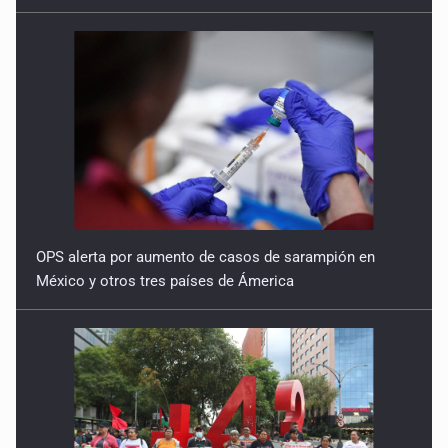
3 de Febrero de 2026
Precarización femenina
20 de Enero de 2026
SCJN y alimentos
13 de Enero de 2026
Ser mujer en el 2026
OPS alerta por aumento de casos de sarampión en
6 de Enero de 2026
México y otros tres países de Ámerica