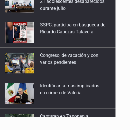
SSPC, participa en búsqueda de
Guadalajara, la insegura
Ricardo Cabezas Talavera
28 de Abril de 2026
'Lo bueno sale caro'
Congreso, de vacación y con
21 de Abril de 2026
varios pendientes
La lentitud de la verdad en el Izaguirre
14 de Abril de 2026
Identifican a más implicados
en crimen de Valeria
Más vale tarde que nunca
24 de Marzo de 2026
Capturan en Zapopan a
La cloaca en la nómina del Congreso
defraudador de paquetes
17 de Marzo de 2026
vacacionales
La ilimitada permisividad del Siapa
Capturan a secuestradora