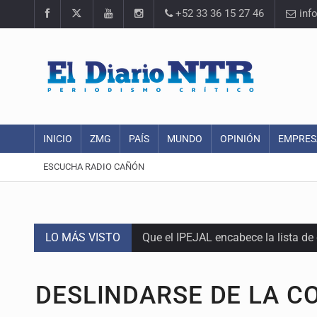
+52 33 36 15 27 46
inf
INICIO
ZMG
PAÍS
MUNDO
OPINIÓN
EMPRES
ESCUCHA RADIO CAÑÓN
LO MÁS VISTO
Que el IPEJAL encabece la lista de
Critican inoperancia de la ASEJ pa
DESLINDARSE DE LA C
Catean centro de fraudes inmobili