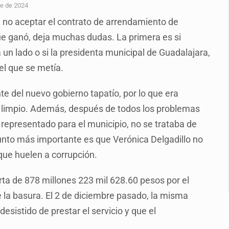
n y amenzas contra su pareja
re de 2024
 no aceptar el contrato de arrendamiento de
enuncian tala; IJALVI lo niega
ue ganó, deja muchas dudas. La primera es si
ión en Balcones de Oblatos
un lado o si la presidenta municipal de Guadalajara,
icardo Cabezas Talavera
el que se metía.
rrollo de vivienda en Mirador de San Isidro
te del nuevo gobierno tapatío, por lo que era
imen de Valeria
y limpio. Además, después de todos los problemas
representado para el municipio, no se trataba de
a desde 2012
 punto más importante es que Verónica Delgadillo no
ue huelen a corrupción.
rta de 878 millones 223 mil 628.60 pesos por el
 la basura. El 2 de diciembre pasado, la misma
esistido de prestar el servicio y que el