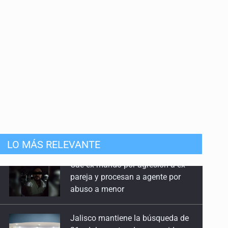
9 de Junio de 2026
De 'machos alfa' y 'deudores alimentarios'
2 de Junio de 2026
Autoridades o intermediarios
26 de Mayo de 2026
Crisis forense, una bomba de tiempo
19 de Mayo de 2026
LO MÁS RELEVANTE
¿Con quién se quedan las niñas y los niños?
12 de Mayo de 2026
Jalisco mantiene la búsqueda de
21 adolescentes desaparecidos
Otra vez la fallida apuesta por gastar
durante julio
5 de Mayo de 2026