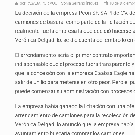
Ex policía es detenido por agresió
por PASABA POR AQUÍ | Sonia Serrano Íñiguez
10 de Diciemb
La decisión de la empresa Peon SF, SAPI de CV, de
Vecinos de Mirador de San Isidro d
camiones de basura, como parte de la licitación q
Reporta 627 acciones tras inundac
realmente fue la empresa la que decidió hacerse a 
SSPC, participa en búsqueda de R
Verónica Delgadillo, se dio cuenta del embrollo en 
Proponen consulta popular por desa
El arrendamiento sería el primer contrato importan
Identifican a más implicados en cr
indispensable que el proceso fuera transparente 
que la concesión con la empresa Caabsa Eagle ha 
Capturan a secuestradora buscad
salir de un lío para meterse en otro peor. Pero el
puede comenzar su administración con procesos q
La empresa había ganado la licitación con una ofe
arrendamiento de camiones para la recolección de
Verónica Delgadillo anunció que la empresa había d
ayuntamiento buscaría comprar los camiones.