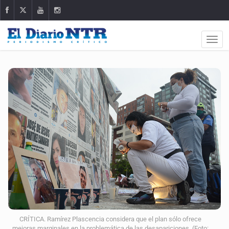
CRÍTICA. Ramírez Plascencia considera que el plan sólo ofrece
mejoras marginales en la problemática de las desapariciones. (Foto: