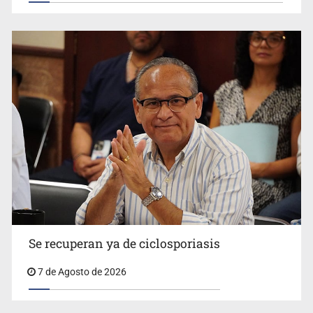
Vecinos acusan retiro de árboles; Ijalvi niega tala
Se recuperan ya de ciclosporiasis
UdeG convierte residuos de agave en biotextil
7 de Agosto de 2026