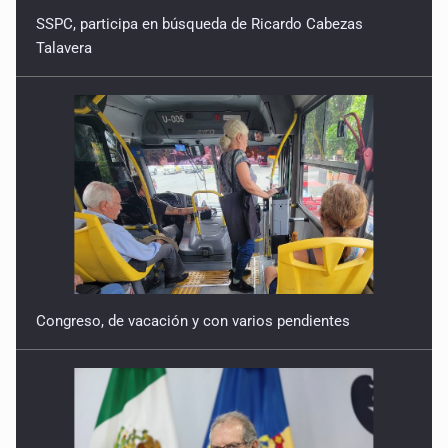
SSPC, participa en búsqueda de Ricardo Cabezas
20 de Febrero de 2026
Talavera
Otra geografía
13 de Febrero de 2026
Ecuación
30 de Enero de 2026
Congreso, de vacación y con varios pendientes