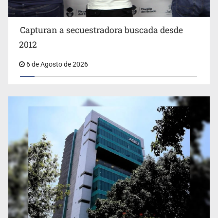
Capturan a secuestradora buscada desde
Cae ex mando por agresión a ex pareja y procesan a
agente por abuso a menor
2012
6 de Agosto de 2026