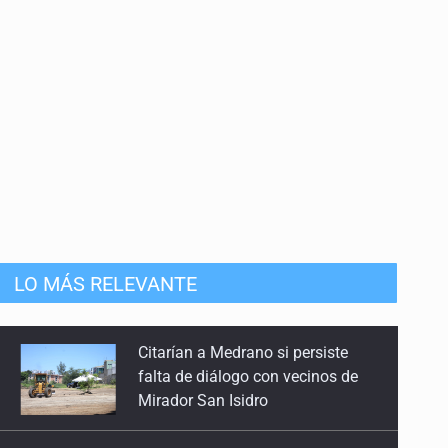
11 de Junio de 2026
El aciago retorno de las ultraderechas
4 de Junio de 2026
¿Qué necesita la reforma de transparencia?
28 de Mayo de 2026
Enfriando la ‘papa’ judicial
21 de Mayo de 2026
LO MÁS RELEVANTE
¿Un portal de transparencia para el Mundial de
FIFA?
Jalisco plantará 250 mil árboles
14 de Mayo de 2026
El punto de inflexión presidencial