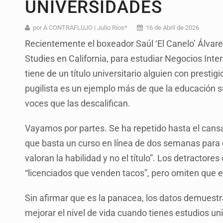
UNIVERSIDADES
Mujer resulta lesionada tras ataqu
Vinculan a pareja que extorsionaba 
por A CONTRAFLUJO | Julio Ríos*
16 de Abril de 2026
Recientemente el boxeador Saúl ‘El Canelo’ Álvarez
Mueren cuatro personas por volcad
Studies en California, para estudiar Negocios In
Ken Salazar afirma que no tiene ev
tiene de un título universitario alguien con presti
Sheinbaum se reúnen secretario de
pugilista es un ejemplo más de que la educación su
voces que las descalifican.
Vinculan a responsable de homicid
Buscan reformar Ley de Salud en Ja
Vayamos por partes. Se ha repetido hasta el cans
que basta un curso en línea de dos semanas para
valoran la habilidad y no el título”. Los detractore
“licenciados que venden tacos”, pero omiten que 
Sin afirmar que es la panacea, los datos demuest
mejorar el nivel de vida cuando tienes estudios un