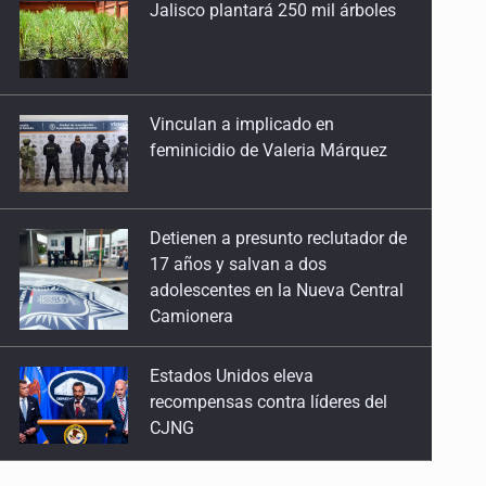
7 de Mayo de 2026
Vinculan a implicado en
feminicidio de Valeria Márquez
Máscara de desinformación y miedo escolar
30 de Abril de 2026
Detienen a presunto reclutador de
Tucanes y naranjas: dos lados de la moneda
17 años y salvan a dos
adolescentes en la Nueva Central
23 de Abril de 2026
Camionera
‘El Canelo’ y la vigencia de las universidades
Estados Unidos eleva
16 de Abril de 2026
recompensas contra líderes del
CJNG
Epidemiólogos contra la desinformación
26 de Marzo de 2026
Mueren cuatro personas por
volcadura en San Miguel el Alto
Calidad del agua en tiempo real: deuda del Siapa
12 de Marzo de 2026