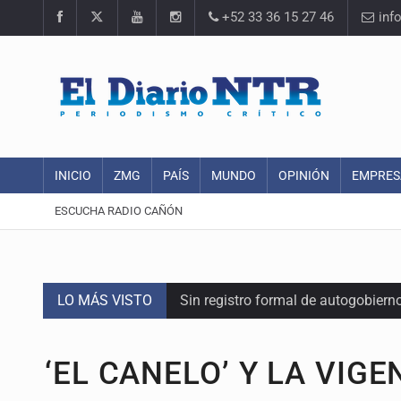
+52 33 36 15 27 46
inf
INICIO
ZMG
PAÍS
MUNDO
OPINIÓN
EMPRES
ESCUCHA RADIO CAÑÓN
LO MÁS VISTO
Sin registro formal de autogobiern
Citarían a Medrano si persiste falt
‘EL CANELO’ Y LA VIGE
Asesinan a tres luego de dos ata