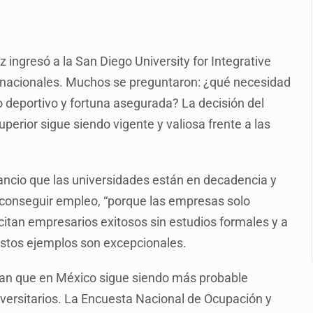
e de pitbull en Zapopan
con peluches para exigir 'cobro de piso'
 ingresó a la San Diego University for Integrative
ura en San Miguel el Alto
ternacionales. Muchos se preguntaron: ¿qué necesidad
idencia de vínculos entre el gobierno de México y el crimen org
gio deportivo y fortuna asegurada? La decisión del
 Estado del Vaticano
perior sigue siendo vigente y valiosa frente a las
io registrado en 2025 en Tlaquepaque
lisco para emitir alertas sanitarias por mala calidad del agua
ancio que las universidades están en decadencia y
 conseguir empleo, “porque las empresas solo
s citan empresarios exitosos sin estudios formales y a
estos ejemplos son excepcionales.
ran que en México sigue siendo más probable
iversitarios. La Encuesta Nacional de Ocupación y