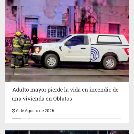
Detienen al exgobernador de Guerrero, Ángel Aguirre
Adulto mayor pierde la vida en incendio de
Capturan en Zapopan a defraudador de paquetes
una vivienda en Oblatos
vacacionales
6 de Agosto de 2026