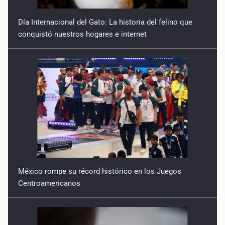
Resistencia
Día Internacional del Gato: La historia del felino que
20 de Febrero de 2026
conquistó nuestros hogares e internet
Otra geografía
13 de Febrero de 2026
Ecuación
30 de Enero de 2026
México rompe su récord histórico en los Juegos
Centroamericanos