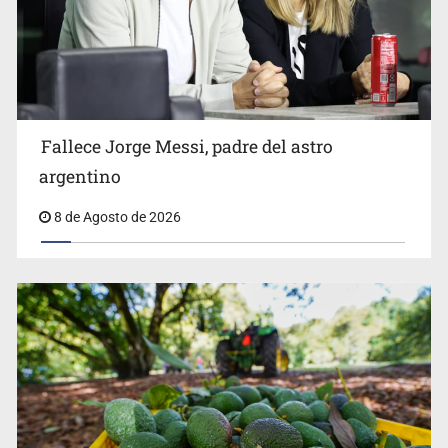
El Senado de EE.UU. confirma a Todd Blanche,
exabogado de Trump, como fiscal general
Fallece Jorge Messi, padre del astro
argentino
8 de Agosto de 2026