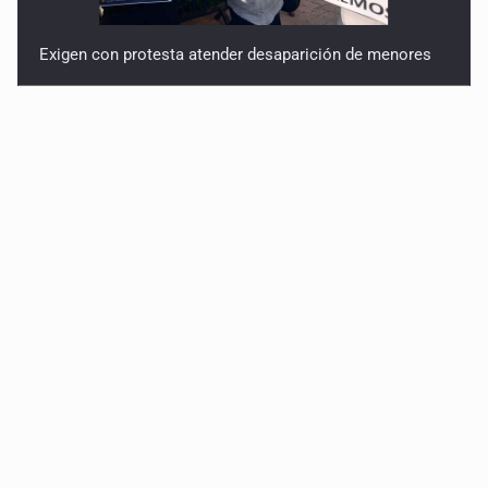
Exigen con protesta atender desaparición de menores
Procesan a el “R1”, presunto líder criminal en Jalisco y
Michoacán