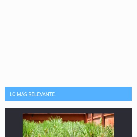
110 años sin Schwarzschild
10 de Mayo de 2026
Haro, el astrofísico
27 de Abril de 2026
240 años sin Goodricke
20 de Abril de 2026
85 años sin miss Cannon
13 de Abril de 2026
LO MÁS RELEVANTE
Las binarias de Struve
6 de Abril de 2026
El cielo de Atenguillo
17 de Marzo de 2026