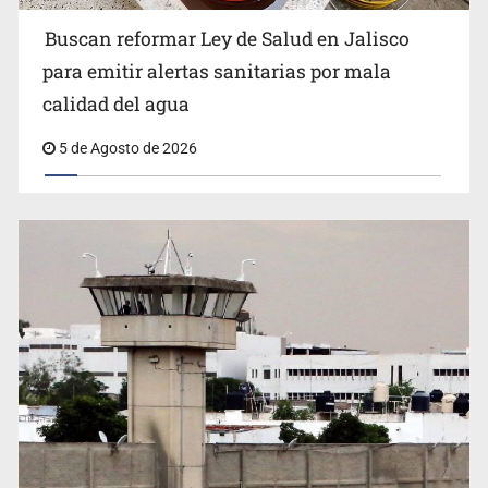
Buscan reformar Ley de Salud en Jalisco
Citarían a Medrano si persiste falta de diálogo con
para emitir alertas sanitarias por mala
vecinos de Mirador San Isidro
calidad del agua
5 de Agosto de 2026