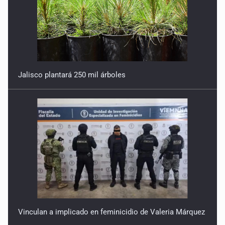
IAU-NAEC México
2 de Marzo de 2026
Rético y el De revolutionibvs
Jalisco plantará 250 mil árboles
16 de Febrero de 2026
Bruno y el universo
9 de Febrero de 2026
80 años sin Van Maanen
26 de Enero de 2026
Kapteyn y la Galaxia
19 de Enero de 2026
Vinculan a implicado en feminicidio de Valeria Márquez