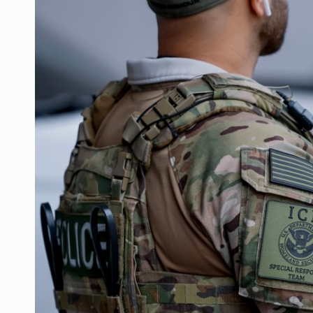
OPS alerta por aumento de casos d
Ayotzinapa: A casi 12 años, entre 
Caen en Zapopan 'El Ruso', objetiv
Pide regidora investigar dictámene
Ciclosporiasis no representa un r
Detienen en CDMX a Guadalupe “N”
Belinda se corona como la más bel