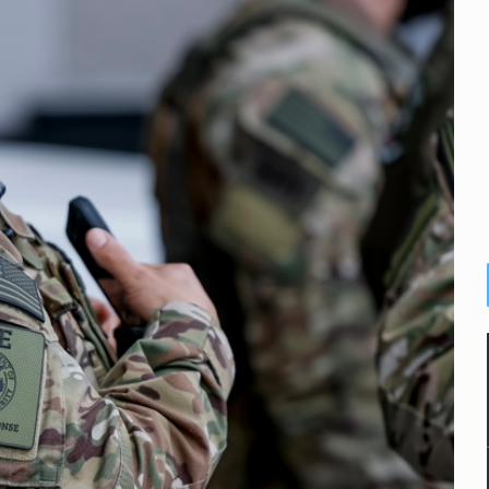
e sarampión en México y otros tres países de Ámerica
juicios a exfuncionarios y la fuga de Tomás Zerón
o prioritario por homicidios en Playa del Carmen
s y desalojo de vecinos en Mirador de San Isidro
iesgo epidemiológico masivo
 por huachicol
la de 2026 en People en Español