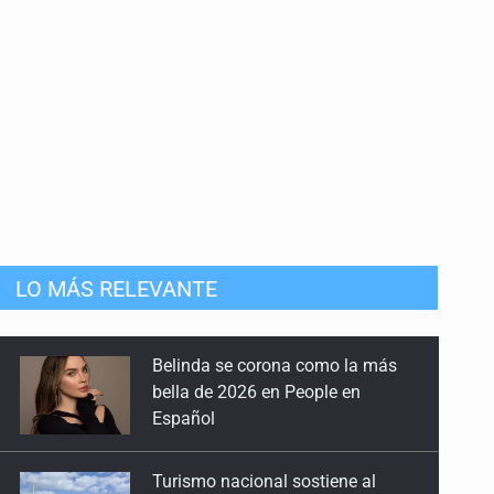
LO MÁS RELEVANTE
Turismo nacional sostiene al
sector en México: 7.5 de cada 10
huéspedes son mexicanos
Día Internacional del Gato: La