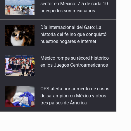
historia del felino que conquistó
nuestros hogares e internet
México rompe su récord histórico
en los Juegos Centroamericanos
OPS alerta por aumento de casos
de sarampión en México y otros
tres países de Ámerica
Ayotzinapa: A casi 12 años, entre
juicios a exfuncionarios y la fuga
de Tomás Zerón
Caen en Zapopan 'El Ruso',
objetivo prioritario por homicidios