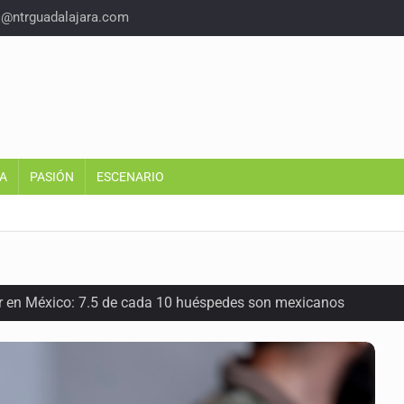
o@ntrguadalajara.com
A
PASIÓN
ESCENARIO
or en México: 7.5 de cada 10 huéspedes son mexicanos
oria del felino que conquistó nuestros hogares e internet
en los Juegos Centroamericanos