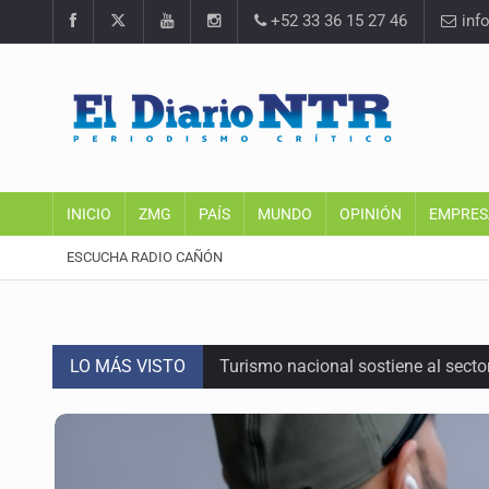
+52 33 36 15 27 46
inf
INICIO
ZMG
PAÍS
MUNDO
OPINIÓN
EMPRES
ESCUCHA RADIO CAÑÓN
LO MÁS VISTO
Turismo nacional sostiene al sect
Día Internacional del Gato: La hist
México rompe su récord histórico 