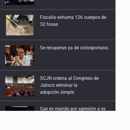
32 fosas
Se recuperan ya de ciclosporiasis
SCJN ordena al Congreso de
Jalisco eliminar la
adopción simple
Cae ex mando por agresión a ex
pareja y procesan a agente por
abuso a menor
Jalisco mantiene la búsqueda de
21 adolescentes desaparecidos