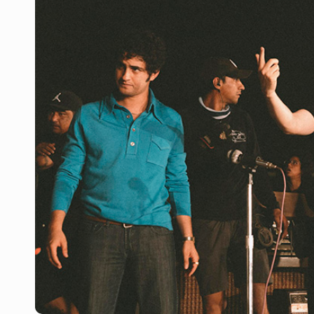
SCJN ordena al Congreso de Jalisc
Fiscalía exhuma 126 cuerpos de 3
Al archivo la mitad de quejas contr
Ya hay solicitud de audiencia de i
Vecinos acusan retiro de árboles; Ij
Buscan mantener tradiciones con 
Cae en Zapopan prófugo estadouni