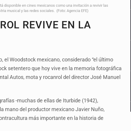
stá disponible en cines mexicanos como una invitación a revivir las
tria musical y las redes sociales. (Foto: Agencia EFE)
ROL REVIVE EN LA
, el Woodstock mexicano, considerado “el último
rock setentero que hoy vive en la memoria fotográfica
ntal Autos, mota y rocanrol del director José Manuel
grafías -muchas de ellas de Iturbide (1942),
e la mano del productor mexicano Javier Nuño,
contracultura más importante en la historia de