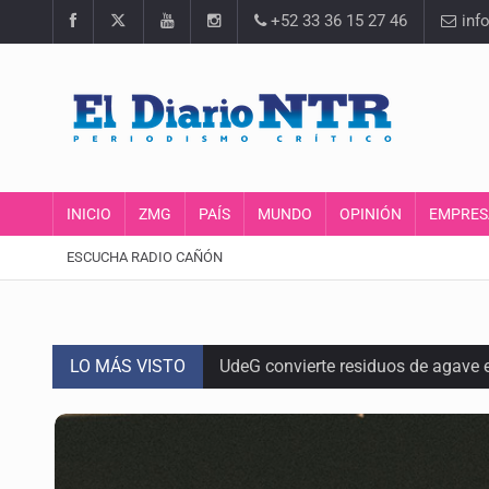
+52 33 36 15 27 46
inf
INICIO
ZMG
PAÍS
MUNDO
OPINIÓN
EMPRES
ESCUCHA RADIO CAÑÓN
LO MÁS VISTO
UdeG convierte residuos de agave e
Quinto Patio
Se recuperan ya de ciclosporiasis