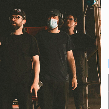
o eliminar la adopción simple
2 fosas
a el Siapa
mputación en caso Eli Castro
alvi niega tala
Feria Corazón de Artesano
dense buscado por Interpol