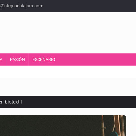
o@ntrguadalajara.com
A
PASIÓN
ESCENARIO
n biotextil