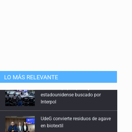
LO MÁS RELEVANTE
UdeG convierte residuos de agave
en biotextil
Fiscalía exhuma 126 cuerpos de