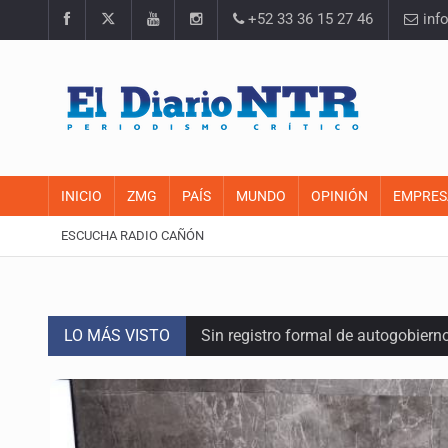
+52 33 36 15 27 46
inf
INICIO
ZMG
PAÍS
MUNDO
OPINIÓN
EMPRES
ESCUCHA RADIO CAÑÓN
LO MÁS VISTO
Sin registro formal de autogobiern
Citarían a Medrano si persiste falt
Asesinan a tres luego de dos ata