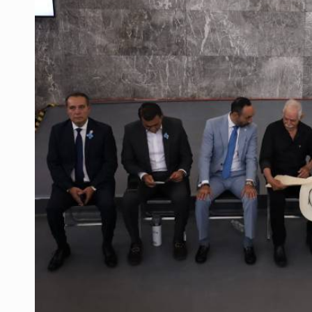
Mujer resulta lesionada tras ataqu
Vinculan a pareja que extorsionaba 
Mueren cuatro personas por volcad
Ken Salazar afirma que no tiene ev
Sheinbaum se reúnen secretario de
Vinculan a responsable de homicid
Buscan reformar Ley de Salud en Ja