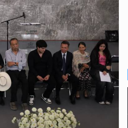
e de pitbull en Zapopan
con peluches para exigir 'cobro de piso'
ura en San Miguel el Alto
idencia de vínculos entre el gobierno de México y el crimen org
 Estado del Vaticano
io registrado en 2025 en Tlaquepaque
lisco para emitir alertas sanitarias por mala calidad del agua