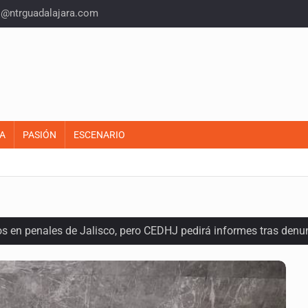
o@ntrguadalajara.com
A
PASIÓN
ESCENARIO
os en penales de Jalisco, pero CEDHJ pedirá informes tras denu
a de diálogo con vecinos de Mirador San Isidro
ques armados