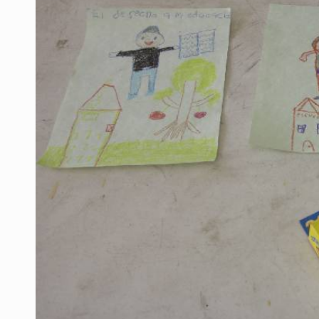
Vecinos de Mirador de San Isidro d
Reporta 627 acciones tras inundac
Fiscalía continúa búsqueda de Ric
Proponen consulta popular por desa
Buscan a otros tres por feminicidi
Fiscalías, SIAPA y transporte, ent
Que el IPEJAL encabece la lista de