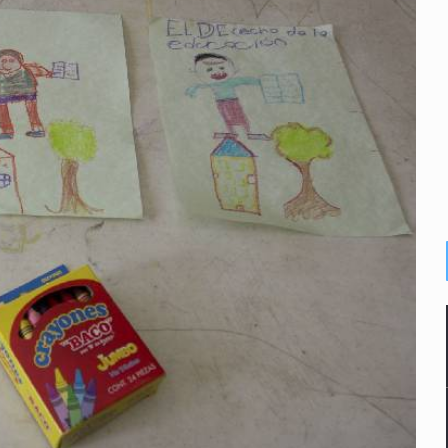
enuncian tala; IJALVI lo niega
ión en Balcones de Oblatos
ardo Cabezas Talavera
rrollo de vivienda en Mirador de San Isidro
o de Valeria Márquez
re los asuntos pendientes del Congreso
 deudores en Jalisco es un “foco rojo” de gran magnitud: Econo