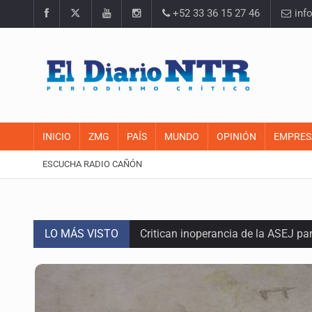
+52 33 36 15 27 46
inf
INICIO
ZMG
PAÍS
MUNDO
OPINIÓN
EMPRES
ESCUCHA RADIO CAÑÓN
LO MÁS VISTO
Critican inoperancia de la ASEJ pa
Catean centro de operaciones de f
Ex policía es detenido por agresió