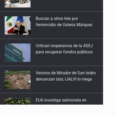
feminicidio de Valeria Márquez
Critican inoperancia de la ASEJ
para recuperar fondos públicos
Vecinos de Mirador de San Isidro
denuncian tala; IJALVI lo niega
EUA investiga salmonela en
jalapeños mexicanos
Proponen consulta popular por
desarrollo de vivienda en Mirador