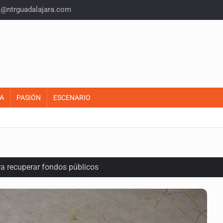
o@ntrguadalajara.com
A
PASIÓN
ESCENARIO
ra recuperar fondos públicos
raude inmobiliario en Zapopan
n y amenzas contra su pareja