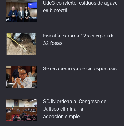
Fiscalía exhuma 126 cuerpos de
La gestión de la administración o la gestión del
32 fosas
partido
28 de Abril de 2026
Se recuperan ya de ciclosporiasis
Entre reacomodos electorales y la administración
pública
21 de Abril de 2026
SCJN ordena al Congreso de
Jalisco eliminar la
Narrativa contra confianza y certidumbre
adopción simple
14 de Abril de 2026
Cae ex mando por agresión a ex
De la frustración al Plan B
pareja y procesan a agente por
24 de Marzo de 2026
abuso a menor
México ante el tablero global
Jalisco mantiene la búsqueda de
17 de Marzo de 2026