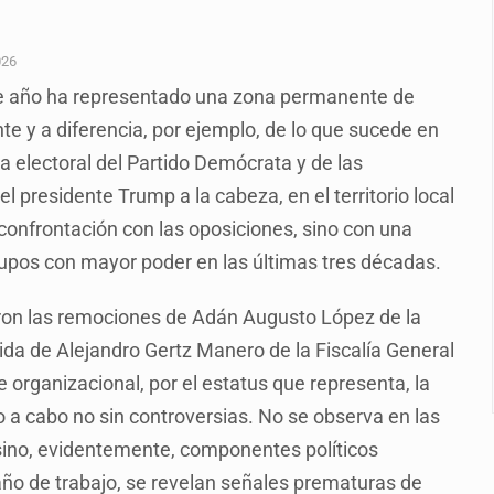
o eliminar la adopción simple
2 fosas
026
o de año ha representado una zona permanente de
a el Siapa
e y a diferencia, por ejemplo, de lo que sucede en
mputación en caso Eli Castro
a electoral del Partido Demócrata y de las
alvi niega tala
l presidente Trump a la cabeza, en el territorio local
 confrontación con las oposiciones, sino con una
Feria Corazón de Artesano
rupos con mayor poder en las últimas tres décadas.
dense buscado por Interpol
eron las remociones de Adán Augusto López de la
lida de Alejandro Gertz Manero de la Fiscalía General
 organizacional, por el estatus que representa, la
o a cabo no sin controversias. No se observa en las
 sino, evidentemente, componentes políticos
 año de trabajo, se revelan señales prematuras de