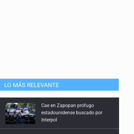
9 de Junio de 2026
Celebraciones en el arranque electoral 2027
2 de Junio de 2026
Reformar la reforma
26 de Mayo de 2026
¿Concentrarse en Rocha o en el TMEC?
19 de Mayo de 2026
LO MÁS RELEVANTE
De la ocurrencia a la erosión institucional
12 de Mayo de 2026
UdeG convierte residuos de agave
en biotextil
Gobiernos y sistemas de justicia a prueba
5 de Mayo de 2026