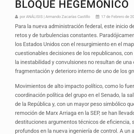
BLOQUE HEGEMÓNICO
SCJN ordena al Congreso de Jalisc
Fiscalía exhuma 126 cuerpos de 3
por ANÁLISIS | Armando Zacarías Castillo
17 de Febrero de 2
Para la nueva administración federal, este inici
Al archivo la mitad de quejas contr
retos y de turbulencias constantes. Paradójicament
Ya hay solicitud de audiencia de i
los Estados Unidos con el resurgimiento en el map
Vecinos acusan retiro de árboles; Ij
cuestionables decisiones de los republicanos, con e
la inestabilidad y convulsiones no resultan de una
Buscan mantener tradiciones con 
fragmentación y deterioro interno de uno de los g
Cae en Zapopan prófugo estadouni
Movimientos de alto impacto político, como lo fu
coordinación política del grupo en el Senado, la sa
de la República y, con un mayor peso simbólico que
remoción de Marx Arriaga en la SEP, se han llevad
destituciones argumentos técnicos de eficiencia,
profundos en la nueva ingeniería de control. A un