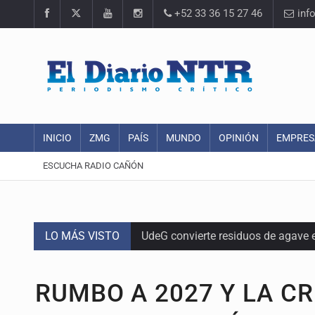
+52 33 36 15 27 46
inf
INICIO
ZMG
PAÍS
MUNDO
OPINIÓN
EMPRES
ESCUCHA RADIO CAÑÓN
LO MÁS VISTO
UdeG convierte residuos de agave e
Quinto Patio
RUMBO A 2027 Y LA CR
Se recuperan ya de ciclosporiasis