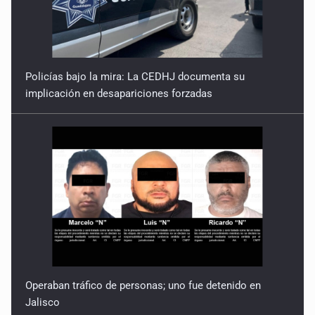
¿Consolidación democrática o regresión hegemónica?
3 de Marzo de 2026
Del operativo a la construcción de estabilidad
Policías bajo la mira: La CEDHJ documenta su
implicación en desapariciones forzadas
24 de Febrero de 2026
Rumbo a 2027 y la crisis de cohesión en el bloque
hegemónico
17 de Febrero de 2026
La seguridad, el silencio y el espejismo
10 de Febrero de 2026
Operaban tráfico de personas; uno fue detenido en
Jalisco