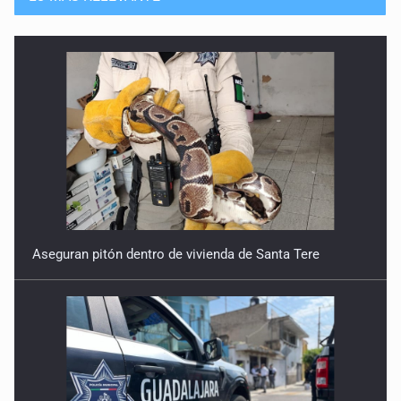
28 de Abril de 2026
Entre reacomodos electorales y la administración pública
21 de Abril de 2026
Narrativa contra confianza y certidumbre
14 de Abril de 2026
De la frustración al Plan B
24 de Marzo de 2026
Aseguran pitón dentro de vivienda de Santa Tere
México ante el tablero global
17 de Marzo de 2026
Vacío de representación plural en reforma electoral
10 de Marzo de 2026