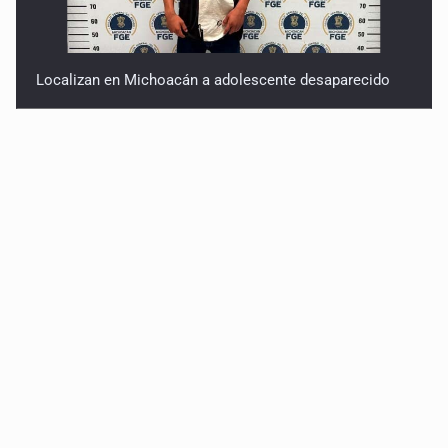
Localizan en Michoacán a adolescente desaparecido
Desapariciones en Jalisco, con complicidad de policías,
afirma Lazos de Amor