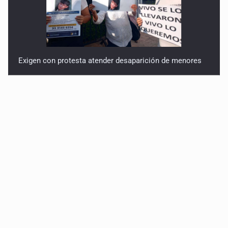
Exigen con protesta atender desaparición de menores
Procesan a el “R1”, presunto líder criminal en Jalisco y
Michoacán