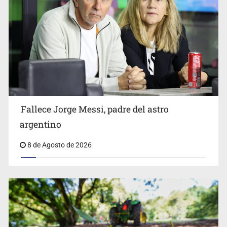
El Senado de EE.UU. confirma a Todd Blanche,
exabogado de Trump, como fiscal general
Fallece Jorge Messi, padre del astro
argentino
8 de Agosto de 2026