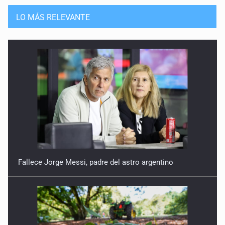
La gestión de la administración o la gestión del partido
LO MÁS RELEVANTE
28 de Abril de 2026
Entre reacomodos electorales y la administración pública
21 de Abril de 2026
Narrativa contra confianza y certidumbre
14 de Abril de 2026
De la frustración al Plan B
24 de Marzo de 2026
Fallece Jorge Messi, padre del astro argentino
México ante el tablero global
17 de Marzo de 2026
Vacío de representación plural en reforma electoral