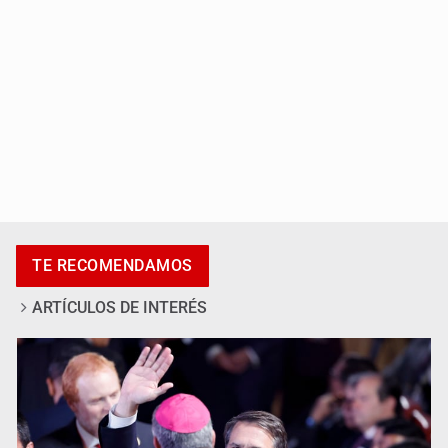
Cae en Zapopan prófugo estadounidense buscado por
TE RECOMENDAMOS
Interpol
ARTÍCULOS DE INTERÉS