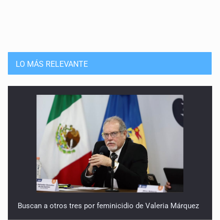
Gobiernos y sistemas de justicia a prueba
5 de Mayo de 2026
La gestión de la administración o la gestión del partido
LO MÁS RELEVANTE
28 de Abril de 2026
Entre reacomodos electorales y la administración pública
21 de Abril de 2026
Narrativa contra confianza y certidumbre
14 de Abril de 2026
De la frustración al Plan B
24 de Marzo de 2026
Buscan a otros tres por feminicidio de Valeria Márquez
México ante el tablero global