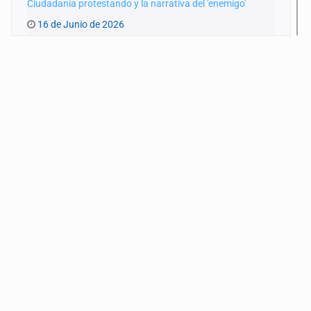
Ciudadanía protestando y la narrativa del 'enemigo'
16 de Junio de 2026
Coahuila y los posibles cambios de estrategias
9 de Junio de 2026
Celebraciones en el arranque electoral 2027
2 de Junio de 2026
Reformar la reforma
26 de Mayo de 2026
¿Concentrarse en Rocha o en el TMEC?
19 de Mayo de 2026
De la ocurrencia a la erosión institucional
12 de Mayo de 2026