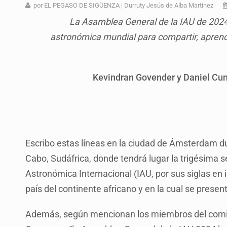
SCJN ordena al Congreso de Jalisc
por EL PEGASO DE SIGÜENZA | Durruty Jesús de Alba Martínez
La Asamblea General de la IAU de 2024 
Fiscalía exhuma 126 cuerpos de 3
astronómica mundial para compartir, aprend
Al archivo la mitad de quejas contr
Ya hay solicitud de audiencia de i
Kevindran Govender y Daniel Cu
Vecinos acusan retiro de árboles; Ij
Buscan mantener tradiciones con 
Cae en Zapopan prófugo estadouni
Escribo estas líneas en la ciudad de Ámsterdam d
Cabo, Sudáfrica, donde tendrá lugar la trigésima
Astronómica Internacional (IAU, por sus siglas en 
país del continente africano y en la cual se presen
Además, según mencionan los miembros del comit