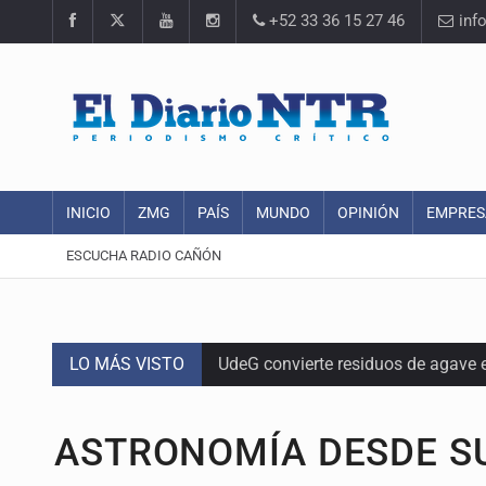
+52 33 36 15 27 46
inf
INICIO
ZMG
PAÍS
MUNDO
OPINIÓN
EMPRES
ESCUCHA RADIO CAÑÓN
LO MÁS VISTO
UdeG convierte residuos de agave e
Quinto Patio
ASTRONOMÍA DESDE S
Se recuperan ya de ciclosporiasis