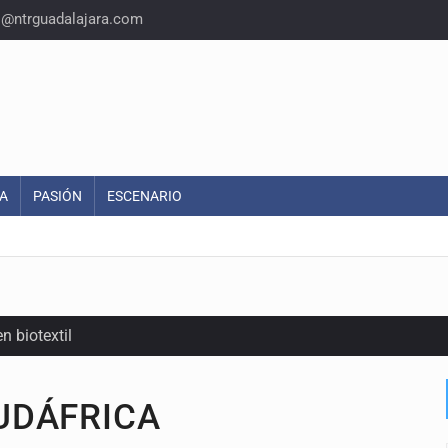
o@ntrguadalajara.com
A
PASIÓN
ESCENARIO
n biotextil
UDÁFRICA