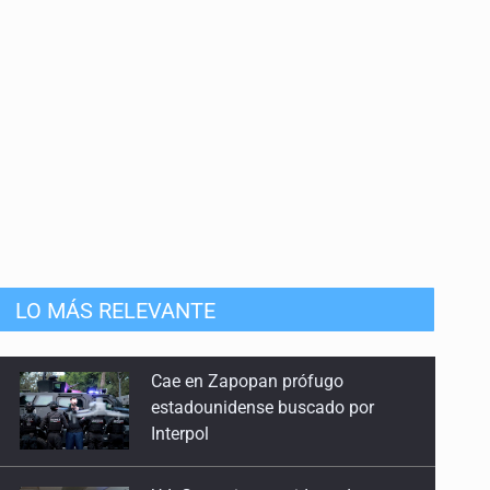
8 de Junio de 2026
Astronomía en Armenia
25 de Mayo de 2026
110 años sin Schwarzschild
10 de Mayo de 2026
Haro, el astrofísico
27 de Abril de 2026
LO MÁS RELEVANTE
240 años sin Goodricke
20 de Abril de 2026
UdeG convierte residuos de agave
en biotextil
85 años sin miss Cannon
13 de Abril de 2026