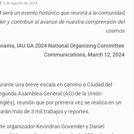
o eliminar la adopción simple
5 de Agosto de 2024
será un evento histórico que reunirá a la comunidad
2 fosas
er y contribuir al avance de nuestra comprensión del
a el Siapa
cosmos
mputación en caso Eli Castro
nnama, IAU GA 2024 National Organising Committee
alvi niega tala
Communications, March 12, 2024
Feria Corazón de Artesano
dense buscado por Interpol
urante una breve escala en camino a Ciudad del
 segunda Asamblea General (AG) de la Unión
inglés), reunión que por primera vez se realiza en un
tarán más de 3 mil trabajos y reportes.
é organizador Kevindran Govender y Daniel