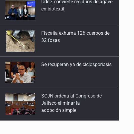
Fiscalía exhuma 126 cuerpos de
Las binarias de Struve
32 fosas
6 de Abril de 2026
El cielo de Atenguillo
Se recuperan ya de ciclosporiasis
17 de Marzo de 2026
IAU-NAEC México
2 de Marzo de 2026
SCJN ordena al Congreso de
Jalisco eliminar la
Rético y el De revolutionibvs
adopción simple
16 de Febrero de 2026
Cae ex mando por agresión a ex
Bruno y el universo
pareja y procesan a agente por
9 de Febrero de 2026
abuso a menor
80 años sin Van Maanen
Jalisco mantiene la búsqueda de