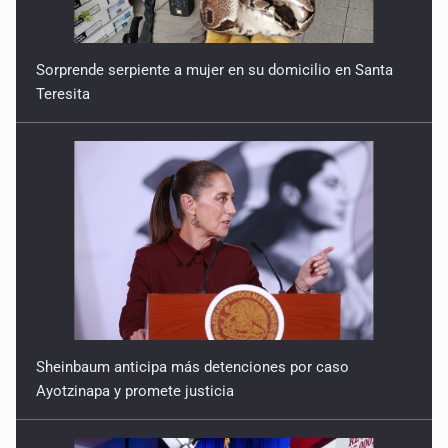
Quinto Patio
23 de Julio de 2026
Sorprende serpiente a mujer en su domicilio en Santa
Teresita
Quinto Patio
22 de Julio de 2026
Quinto Patio
21 de Julio de 2026
Quinto Patio
20 de Julio de 2026
Quinto Patio
Sheinbaum anticipa más detenciones por caso
18 de Julio de 2026
Ayotzinapa y promete justicia
Quinto Patio