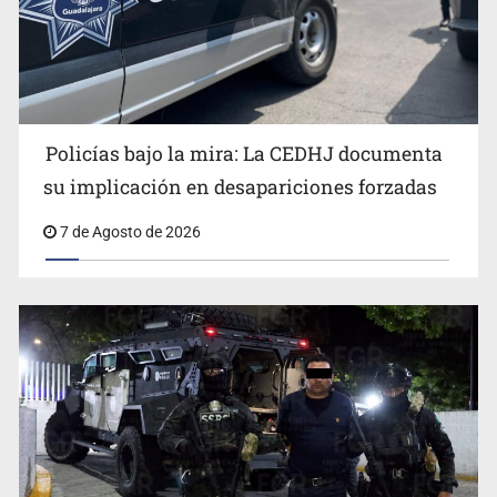
Policías bajo la mira: La CEDHJ documenta
Policías bajo la mira: La CEDHJ documenta su
su implicación en desapariciones forzadas
implicación en desapariciones forzadas
7 de Agosto de 2026