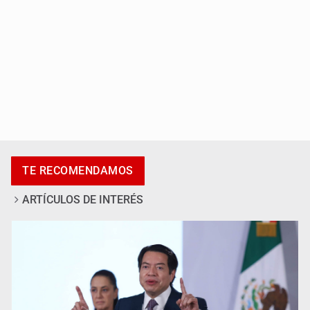
Impulsan jornada informativa sobre epilepsia en Six
TE RECOMENDAMOS
Flags
ARTÍCULOS DE INTERÉS