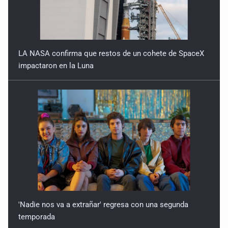
9 de Julio de 2026
Reactivarán contraflujo en López Mateos Sur a partir del
13 de julio
LA NASA confirma que restos de un cohete de SpaceX
9 de Julio de 2026
impactaron en la Luna
Y no se enoje con el FBI
9 de Julio de 2026
Lo que quedó del mundial
8 de Julio de 2026
Hombre es investigado por ser autor intelectual del
feminicidio de su madre
7 de Julio de 2026
'Nadie nos va a extrañar' regresa con una segunda
temporada
A ver cuántos quedan