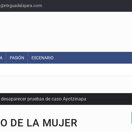
o@ntrguadalajara.com
A
PASIÓN
ESCENARIO
ó desaparecer pruebas de caso Ayotzinapa
r de paquetes vacacionales
RO DE LA MUJER
endio de una vivienda en Oblatos