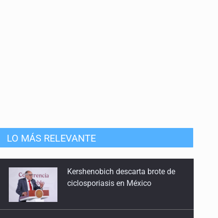
LO MÁS RELEVANTE
FGR revela que exgobernador
pidió desaparecer pruebas de
caso Ayotzinapa