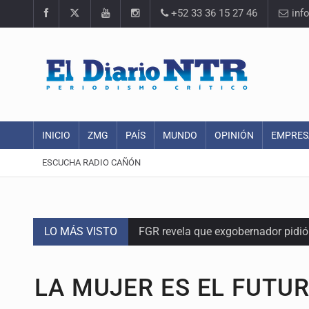
+52 33 36 15 27 46
inf
INICIO
ZMG
PAÍS
MUNDO
OPINIÓN
EMPRES
ESCUCHA RADIO CAÑÓN
LO MÁS VISTO
FGR revela que exgobernador pidi
Capturan en Zapopan a defraudado
LA MUJER ES EL FUTU
Adulto mayor pierde la vida en inc