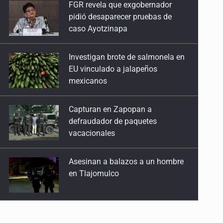
Investigan brote de salmonela en
EU vinculado a jalapeños
mexicanos
Capturan en Zapopan a
defraudador de paquetes
vacacionales
Asesinan a balazos a un hombre
en Tlajomulco
Kenia López Rabadán advierte
riesgo de censura con
lineamientos para defensa de
audiencias