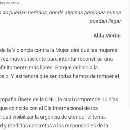
calles de El Salto
bre de 2024
s no puedan herirnos, donde algunas personas nunca
1 adolescentes desaparecidos durante julio
puedan llegar
n Tlajomulco
Alda Merini
EU vinculado a jalapeños mexicanos
del CJNG y decomisan 2.5 toneladas de metanfetamina
de la Violencia contra la Mujer, diré que las mujeres
vez más consciente para intentar reconstruir una
rlos, arzobispo emérito de Morelia
finitamente más libres. Porque debido a la
losporiasis en México
slo. Y así tendrá que ser, todas hemos de romper el
campaña Únete de la ONU, la cual comprende 16 días
que coincide con el Día Internacional de los
ad visibilizar la urgencia de atender el tema,
ad y medidas concretas a los responsables de la