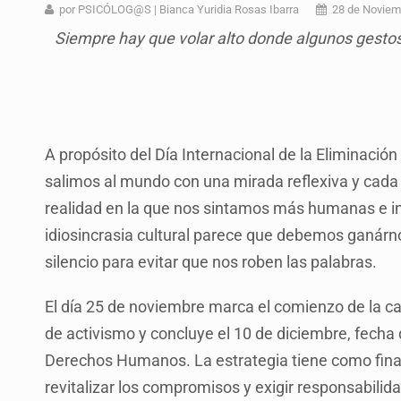
Asesinan a balazos a un hombre en 
por PSICÓLOG@S | Bianca Yuridia Rosas Ibarra
28 de Noviem
Siempre hay que volar alto donde algunos gesto
Jalisco mantiene la búsqueda de 2
Asesinan a balazos a un hombre e
Investigan brote de salmonela en 
Desarticulan en Cataluña célula 
A propósito del Día Internacional de la Eliminación 
salimos al mundo con una mirada reflexiva y cada 
Fallece monseñor Carlos Garfias Me
realidad en la que nos sintamos más humanas e in
Kershenobich descarta brote de cic
idiosincrasia cultural parece que debemos ganárno
silencio para evitar que nos roben las palabras.
El día 25 de noviembre marca el comienzo de la 
de activismo y concluye el 10 de diciembre, fecha 
Derechos Humanos. La estrategia tiene como finalid
revitalizar los compromisos y exigir responsabilid