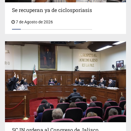
Se recuperan ya de ciclosporiasis
UdeG convierte residuos de agave en biotextil
7 de Agosto de 2026