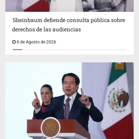
Sheinbaum anuncia refuerzo de seguridad en
Sheinbaum defiende consulta pública sobre
Michoacán para reactivar exportación de aguacate
derechos de las audiencias
6 de Agosto de 2026