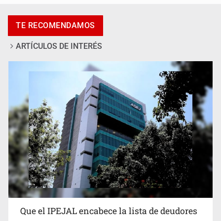
Fiscalía continúa búsqueda de Ricardo Cabezas
TE RECOMENDAMOS
Talavera
ARTÍCULOS DE INTERÉS
Reporta 627 acciones tras inundación en Balcones de
Oblatos
Que el IPEJAL encabece la lista de deudores