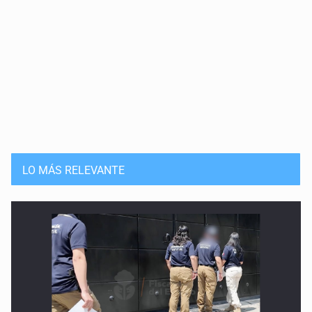
21 de Mayo de 2026
¿Un portal de transparencia para el Mundial de FIFA?
14 de Mayo de 2026
El punto de inflexión presidencial
7 de Mayo de 2026
Máscara de desinformación y miedo escolar
LO MÁS RELEVANTE
30 de Abril de 2026
Tucanes y naranjas: dos lados de la moneda
23 de Abril de 2026
‘El Canelo’ y la vigencia de las universidades
16 de Abril de 2026