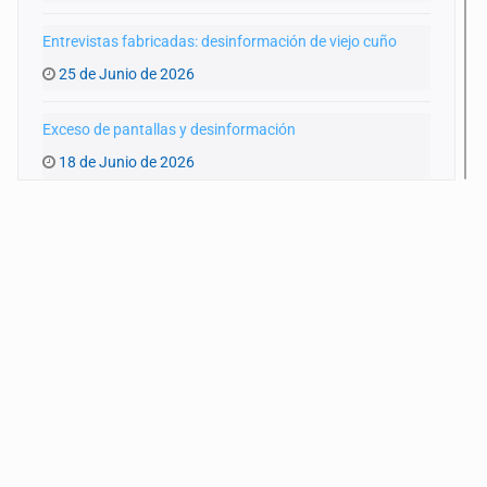
Entrevistas fabricadas: desinformación de viejo cuño
25 de Junio de 2026
Exceso de pantallas y desinformación
18 de Junio de 2026
Claves para la nueva Agencia de Transparencia
11 de Junio de 2026
El aciago retorno de las ultraderechas
4 de Junio de 2026
¿Qué necesita la reforma de transparencia?
28 de Mayo de 2026
Enfriando la ‘papa’ judicial