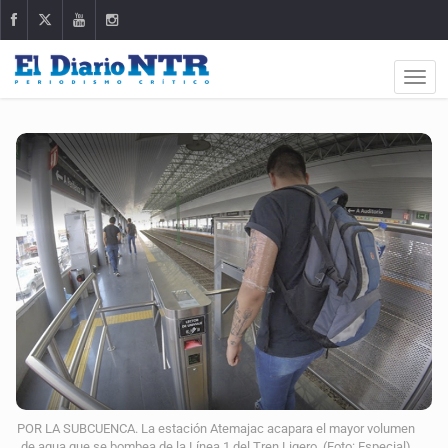
POR LA SUBCUENCA. La estación Atemajac acapara el mayor volumen
de agua que se bombea de la Línea 1 del Tren Ligero. (Foto: Especial)