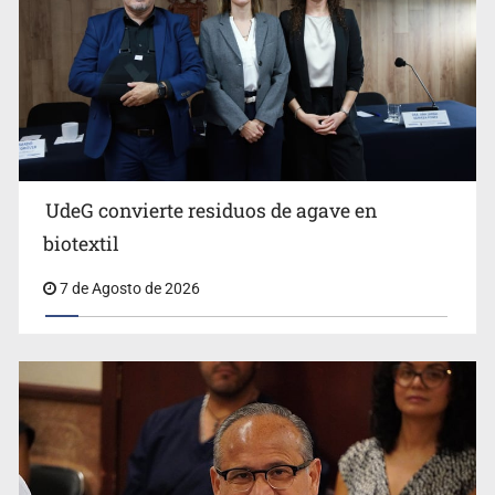
UdeG convierte residuos de agave en
Cae en Zapopan prófugo estadounidense buscado por
biotextil
Interpol
7 de Agosto de 2026