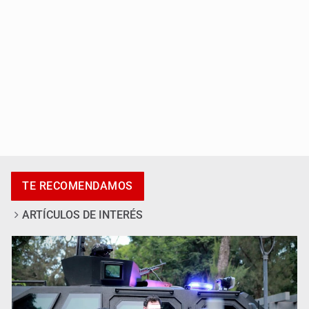
SSPC, participa en búsqueda de Ricardo Cabezas
TE RECOMENDAMOS
Talavera
ARTÍCULOS DE INTERÉS