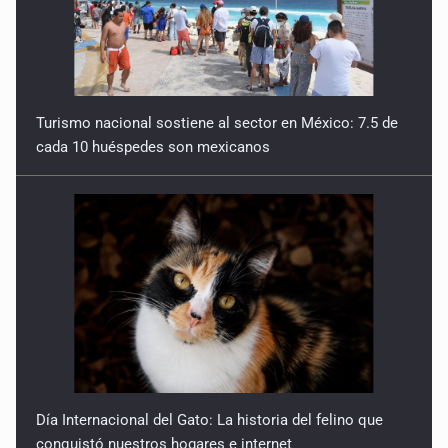
25 de Julio de 2026
Quinto Patio
24 de Julio de 2026
Turismo nacional sostiene al sector en México: 7.5 de
cada 10 huéspedes son mexicanos
Quinto Patio
23 de Julio de 2026
Quinto Patio
22 de Julio de 2026
Quinto Patio
21 de Julio de 2026
Quinto Patio
Día Internacional del Gato: La historia del felino que
20 de Julio de 2026
conquistó nuestros hogares e internet