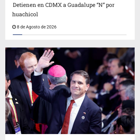
Detienen en CDMX a Guadalupe “N” por
Ciclosporiasis no representa un riesgo epidemiológico
masivo
huachicol
8 de Agosto de 2026