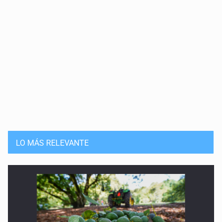
10 de Mayo de 2026
Haro, el astrofísico
27 de Abril de 2026
240 años sin Goodricke
20 de Abril de 2026
85 años sin miss Cannon
13 de Abril de 2026
LO MÁS RELEVANTE
Las binarias de Struve
6 de Abril de 2026
El cielo de Atenguillo
17 de Marzo de 2026