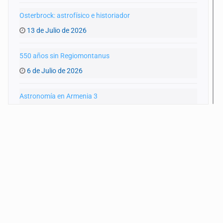
Osterbrock: astrofísico e historiador
13 de Julio de 2026
550 años sin Regiomontanus
6 de Julio de 2026
Astronomía en Armenia 3
15 de Junio de 2026
Astronomía en Armenia 2
8 de Junio de 2026
Astronomía en Armenia
25 de Mayo de 2026
110 años sin Schwarzschild