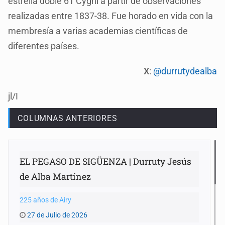
estrella doble 61 Cygni a partir de observaciones
realizadas entre 1837-38. Fue horado en vida con la
membresía a varias academias científicas de
diferentes países.
X
:
@durrutydealba
jl/I
COLUMNAS ANTERIORES
EL PEGASO DE SIGÜENZA | Durruty Jesús
de Alba Martínez
225 años de Airy
27 de Julio de 2026