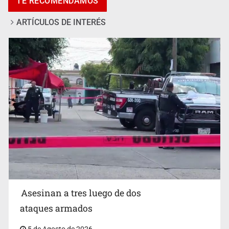
TE RECOMENDAMOS
Isidro, asegura diputada
ARTÍCULOS DE INTERÉS
Vinculan a responsable de homicidio registrado en 2025
en Tlaquepaque
Asesinan a tres luego de dos
ataques armados