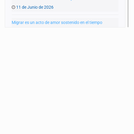
11 de Junio de 2026
Migrar es un acto de amor sostenido en el tiempo
28 de Mayo de 2026
Veinte años mirando hacia el norte
14 de Mayo de 2026
Infancia migrante sin protección en México
30 de Abril de 2026
Desaparecer sin registro: migrantes en México
16 de Abril de 2026
El tráiler es frontera
26 de Marzo de 2026