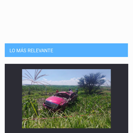
Petra, cómplice migrante: camina conmigo
12 de Marzo de 2026
Cantar en español también es un acto de dignidad
12 de Febrero de 2026
LO MÁS RELEVANTE
Caída de remesas e incertidumbre económica
29 de Enero de 2026
Venezuela y el reordenamiento migratorio
15 de Enero de 2026