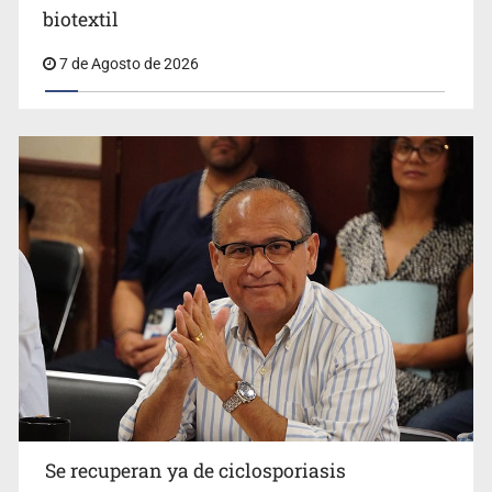
Cae en Zapopan prófugo estadounidense buscado por
biotextil
Interpol
7 de Agosto de 2026
Se recuperan ya de ciclosporiasis