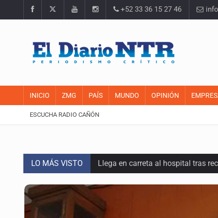
+52 33 36 15 27 46
inf
INICIO
ZMG
PAÍS
MUNDO
OPINIÓN
EMPRES
ESCUCHA RADIO CAÑÓN
LO MÁS VISTO
Llega en carreta al hospital tras r
Motociclista fue perseguido y ases
Descartan riesgo tras reportes de 