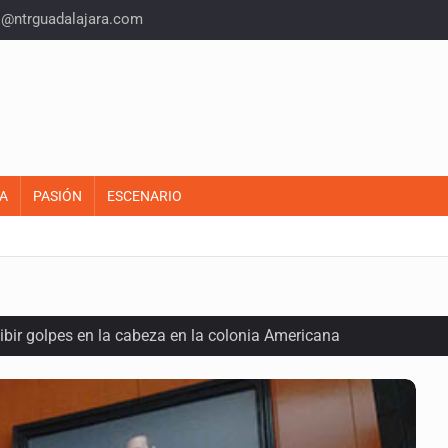
o@ntrguadalajara.com
A
PASIÓN
ESCENARIO
ecibir golpes en la cabeza en la colonia Americana
inado frente a un templo en Guadalajara
olor a gas en tres colonias de Tlaquepaque