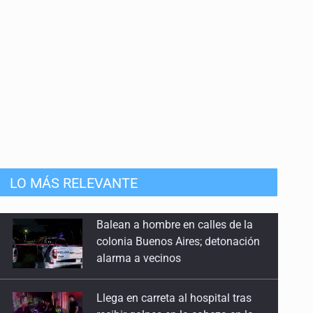
LO MÁS RELEVANTE
Llega en carreta al hospital tras
recibir golpes en la cabeza en la
colonia Americana
Motociclista fue perseguido y