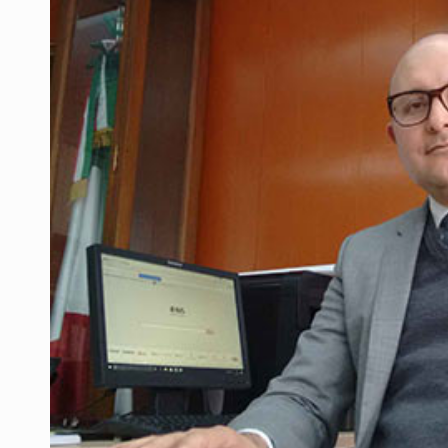
Cae en Zapopan prófugo estadouni
UdeG convierte residuos de agave e
Quinto Patio
Se recuperan ya de ciclosporiasis
SCJN ordena al Congreso de Jalisc
Fiscalía exhuma 126 cuerpos de 3
Balean a hombre en calles de la co