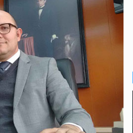
dense buscado por Interpol
n biotextil
o eliminar la adopción simple
2 fosas
lonia Buenos Aires; detonación alarma a vecinos