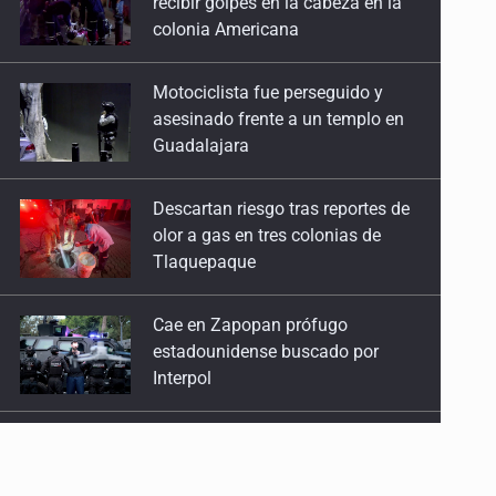
asesinado frente a un templo en
Guadalajara
Descartan riesgo tras reportes de
olor a gas en tres colonias de
Tlaquepaque
Cae en Zapopan prófugo
estadounidense buscado por
Interpol
UdeG convierte residuos de agave
en biotextil
Fiscalía exhuma 126 cuerpos de
32 fosas