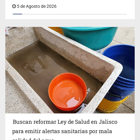
5 de Agosto de 2026
Buscan reformar Ley de Salud en Jalisco para emitir
alertas sanitarias por mala calidad del agua
Buscan reformar Ley de Salud en Jalisco
Citarían a Medrano si persiste falta de diálogo con
para emitir alertas sanitarias por mala
vecinos de Mirador San Isidro