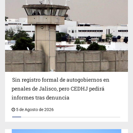
Mujer resulta lesionada tras ataque de pitbull en
Sin registro formal de autogobiernos en
Zapopan
penales de Jalisco, pero CEDHJ pedirá
informes tras denuncia
5 de Agosto de 2026