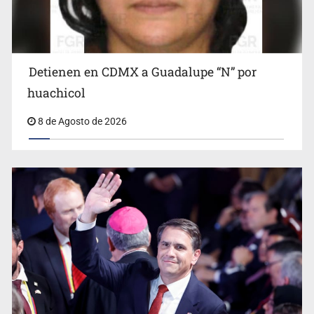
Detienen en CDMX a Guadalupe “N” por
Ciclosporiasis no representa un riesgo epidemiológico
masivo
huachicol
8 de Agosto de 2026