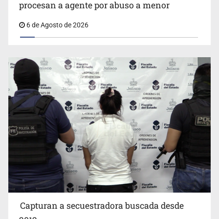
procesan a agente por abuso a menor
6 de Agosto de 2026
Critican inoperancia de la ASEJ para recuperar fondos
públicos
Capturan a secuestradora buscada desde
Cae ex mando por agresión a ex pareja y procesan a
agente por abuso a menor