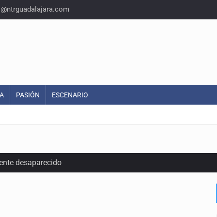
o@ntrguadalajara.com
A
PASIÓN
ESCENARIO
ente desaparecido
intervención unilateral de EUA contra cárteles
a del INE para aprobar lineamientos de fiscalización