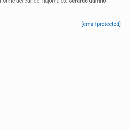
nforme del edil de Tlajomulco,
Gerardo Quirino
[email protected]