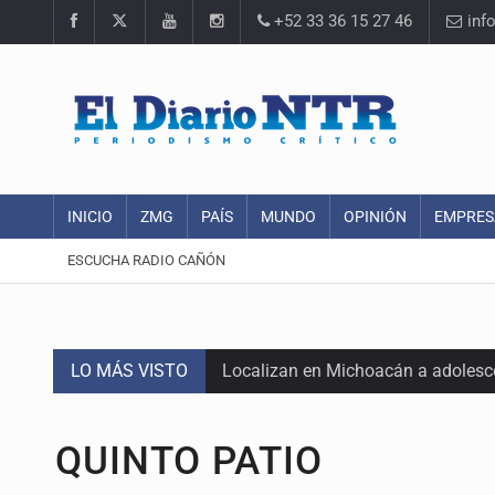
+52 33 36 15 27 46
inf
INICIO
ZMG
PAÍS
MUNDO
OPINIÓN
EMPRES
ESCUCHA RADIO CAÑÓN
LO MÁS VISTO
Localizan en Michoacán a adolesc
México no está preparado para una 
QUINTO PATIO
Lamenta Carla Humphrey la negativ