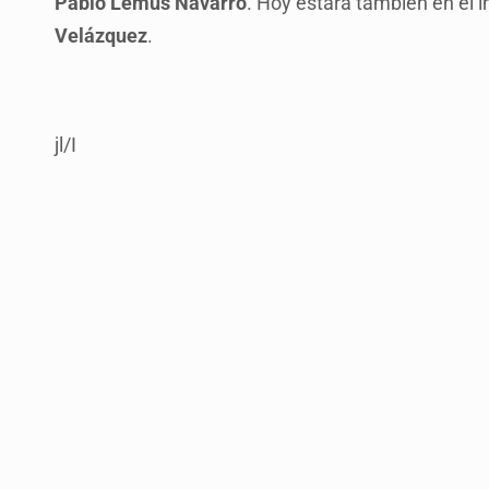
Pablo Lemus Navarro
. Hoy estará también en el i
Velázquez
.
jl/I