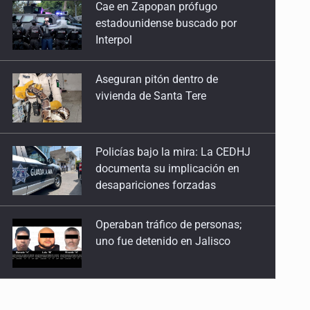
Aseguran pitón dentro de
27 de Julio de 2026
vivienda de Santa Tere
Quinto Patio
25 de Julio de 2026
Policías bajo la mira: La CEDHJ
documenta su implicación en
Quinto Patio
desapariciones forzadas
24 de Julio de 2026
Operaban tráfico de personas;
Quinto Patio
uno fue detenido en Jalisco
23 de Julio de 2026
Quinto Patio
Catean casa por esquema de
22 de Julio de 2026
fraude telefónico
Quinto Patio
21 de Julio de 2026
Localizan en Michoacán