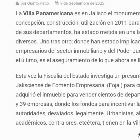
Desapariciones en Jalisco, con com
por Quinto Patio
9 de Septiembre de 2025
La
Villa Panamericana
es en Jalisco el monumento
Aseguran pitón dentro de vivienda 
concepción, construcción, utilización en 2011 par
Sheinbaum anticipa más detencione
de sus departamentos, ha estado metida en una la
Resalta Fujimori restablecimiento 
diversos. Uno tras otro; donde han estado implicad
empresarios del sector inmobiliario y del Poder Ju
Asume Abelardo De la Espriella c
el último, es el aseguramiento de lo que ahora se 
Policías bajo la mira: La CEDHJ d
Esta vez la Fiscalía del Estado investiga un presu
Catean casa por esquema de fraude
Jalisciense de Fomento Empresarial (Fojal) para c
adquirió el inmueble para vender cientos de depar
y 39 empresas, donde los fondos para incentivar l
autoridades, desviados ilegalmente. Urbanistas, a
académicos, contralores, etcétera, tienen en la V