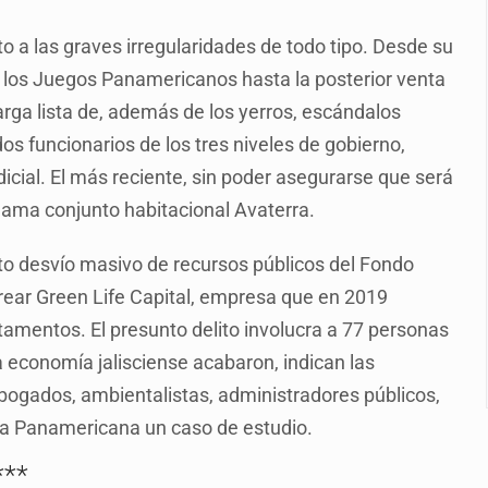
plicidad de policías, afirma Lazos de Amor
 a las graves irregularidades de todo tipo. Desde su
de Santa Tere
a los Juegos Panamericanos hasta la posterior venta
s por caso Ayotzinapa y promete justicia
rga lista de, además de los yerros, escándalos
de relaciones con México
os funcionarios de los tres niveles de gobierno,
dicial. El más reciente, sin poder asegurarse que será
omo Presidente de Colombia
llama conjunto habitacional Avaterra.
ocumenta su implicación en desapariciones forzadas
nto desvío masivo de recursos públicos del Fondo
 telefónico
rear Green Life Capital, empresa que en 2019
tamentos. El presunto delito involucra a 77 personas
a economía jalisciense acabaron, indican las
bogados, ambientalistas, administradores públicos,
illa Panamericana un caso de estudio.
***