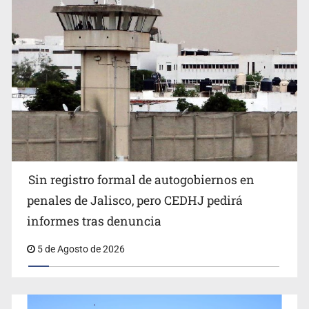
Buscan reformar Ley de Salud en Jalisco para emitir
Sin registro formal de autogobiernos en
alertas sanitarias por mala calidad del agua
penales de Jalisco, pero CEDHJ pedirá
informes tras denuncia
5 de Agosto de 2026