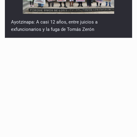
Ayotzinapa: A casi 12 años, entre juicios a
exfuncionarios y la fuga de Tomás Zerón
Caen en Zapopan 'El Ruso', objetivo prioritario por
homicidios en Playa del Carmen