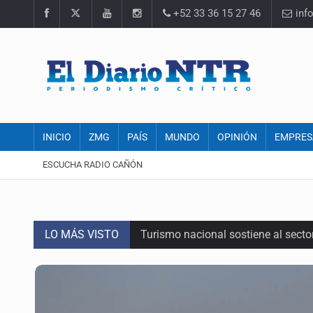
+52 33 36 15 27 46
inf
INICIO
ZMG
PAÍS
MUNDO
OPINIÓN
EMPRES
ESCUCHA RADIO CAÑÓN
LO MÁS VISTO
Turismo nacional sostiene al sect
Día Internacional del Gato: La hist
México rompe su récord histórico 