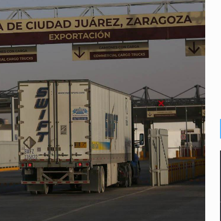
e sarampión en México y otros tres países de Ámerica
juicios a exfuncionarios y la fuga de Tomás Zerón
o prioritario por homicidios en Playa del Carmen
s y desalojo de vecinos en Mirador de San Isidro
iesgo epidemiológico masivo
 por huachicol
la de 2026 en People en Español