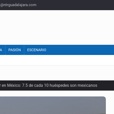
o@ntrguadalajara.com
A
PASIÓN
ESCENARIO
or en México: 7.5 de cada 10 huéspedes son mexicanos
oria del felino que conquistó nuestros hogares e internet
en los Juegos Centroamericanos