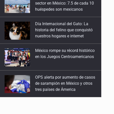
historia del felino que conquistó
nuestros hogares e internet
México rompe su récord histórico
en los Juegos Centroamericanos
OPS alerta por aumento de casos
de sarampión en México y otros
tres países de Ámerica
Ayotzinapa: A casi 12 años, entre
juicios a exfuncionarios y la fuga
de Tomás Zerón
Caen en Zapopan 'El Ruso',
objetivo prioritario por homicidios