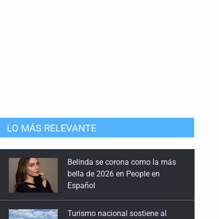
LO MÁS RELEVANTE
Turismo nacional sostiene al
sector en México: 7.5 de cada 10
huéspedes son mexicanos
Día Internacional del Gato: La