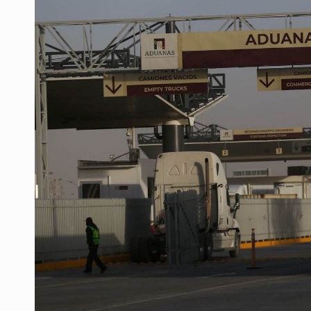
OPS alerta por aumento de casos d
Ayotzinapa: A casi 12 años, entre 
Caen en Zapopan 'El Ruso', objetiv
Pide regidora investigar dictámene
Ciclosporiasis no representa un r
Detienen en CDMX a Guadalupe “N”
Belinda se corona como la más bel