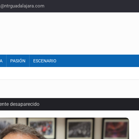
o@ntrguadalajara.com
A
PASIÓN
ESCENARIO
ente desaparecido
intervención unilateral de EUA contra cárteles
a del INE para aprobar lineamientos de fiscalización