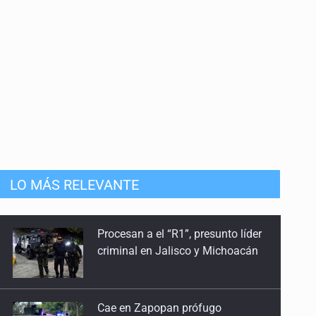
LO MÁS RELEVANTE
Cae en Zapopan prófugo
estadounidense buscado por
Interpol
Aseguran pitón dentro de