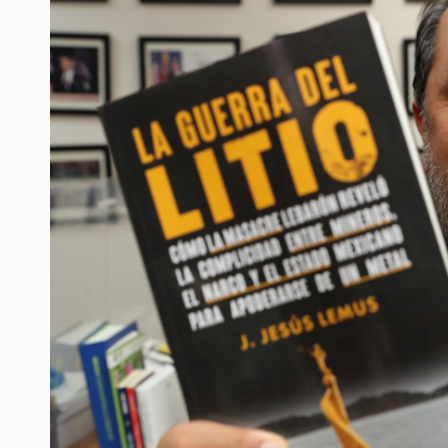
Desapariciones en Jalisco, con com
Aseguran pitón dentro de vivienda 
Sheinbaum anticipa más detencione
Resalta Fujimori restablecimiento 
Asume Abelardo De la Espriella c
Policías bajo la mira: La CEDHJ d
Catean casa por esquema de fraude