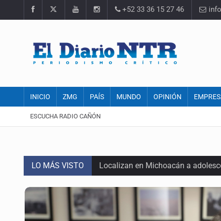
+52 33 36 15 27 46
inf
INICIO
ZMG
PAÍS
MUNDO
OPINIÓN
EMPRES
ESCUCHA RADIO CAÑÓN
LO MÁS VISTO
Localizan en Michoacán a adolesc
México no está preparado para una 
Lamenta Carla Humphrey la negativ