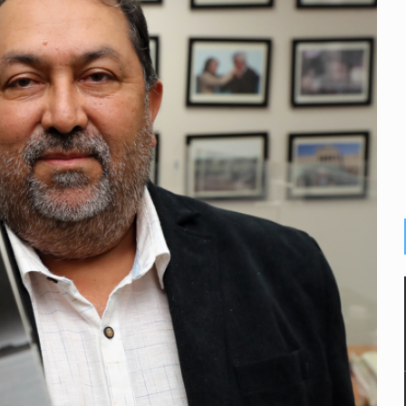
plicidad de policías, afirma Lazos de Amor
de Santa Tere
s por caso Ayotzinapa y promete justicia
de relaciones con México
omo Presidente de Colombia
ocumenta su implicación en desapariciones forzadas
 telefónico