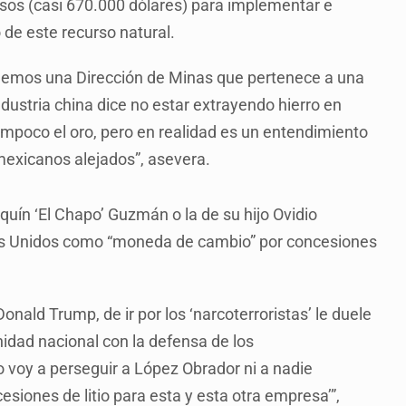
sos (casi 670.000 dólares) para implementar e
de este recurso natural.
nemos una Dirección de Minas que pertenece a una
ndustria china dice no estar extrayendo hierro en
poco el oro, pero en realidad es un entendimiento
mexicanos alejados”, asevera.
uín ‘El Chapo’ Guzmán o la de su hijo Ovidio
os Unidos como “moneda de cambio” por concesiones
onald Trump, de ir por los ‘narcoterroristas’ le duele
idad nacional con la defensa de los
o voy a perseguir a López Obrador ni a nadie
esiones de litio para esta y esta otra empresa’”,