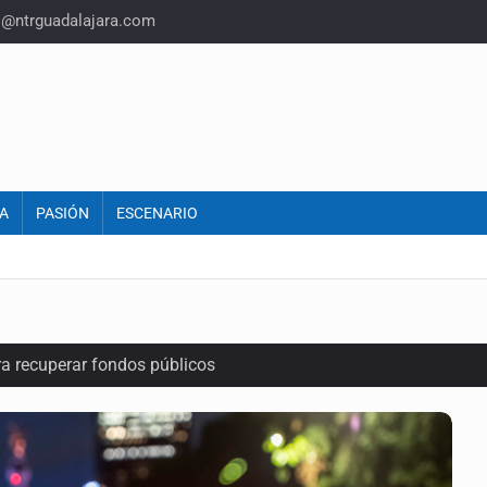
o@ntrguadalajara.com
A
PASIÓN
ESCENARIO
ra recuperar fondos públicos
raude inmobiliario en Zapopan
n y amenzas contra su pareja