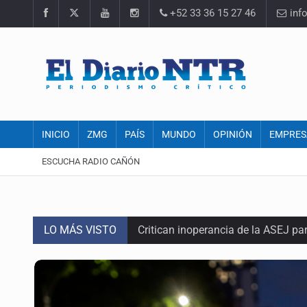
+52 33 36 15 27 46
inf
INICIO
ZMG
PAÍS
MUNDO
OPINIÓN
EMPRES
ESCUCHA RADIO CAÑÓN
LO MÁS VISTO
Critican inoperancia de la ASEJ pa
Catean centro de operaciones de f
Ex policía es detenido por agresió