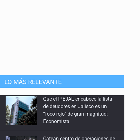
Que el IPEJAL encabece la lista
de deudores en Jalisco es un
mista
“foco rojo” de gran magnitud:
LO MÁS RELEVANTE
Economista
Catean centro de operaciones de
fraude inmobiliario en Zapopan
Buscan a otros tres por