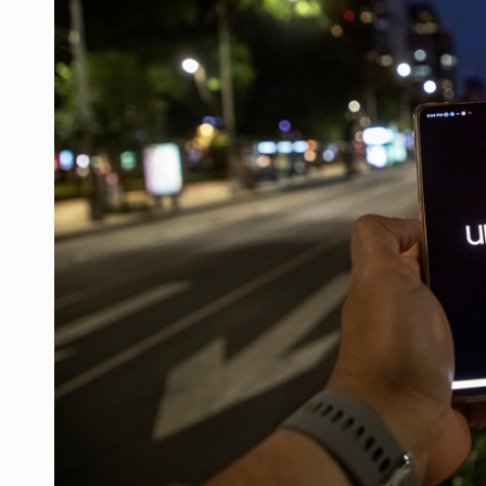
Vecinos de Mirador de San Isidro d
Reporta 627 acciones tras inundac
Fiscalía continúa búsqueda de Ric
Proponen consulta popular por desa
Buscan a otros tres por feminicidi
Fiscalías, SIAPA y transporte, ent
Que el IPEJAL encabece la lista de