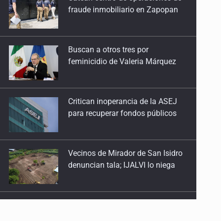
feminicidio de Valeria Márquez
Critican inoperancia de la ASEJ
para recuperar fondos públicos
Vecinos de Mirador de San Isidro
denuncian tala; IJALVI lo niega
EUA investiga salmonela en
jalapeños mexicanos
Proponen consulta popular por
desarrollo de vivienda en Mirador