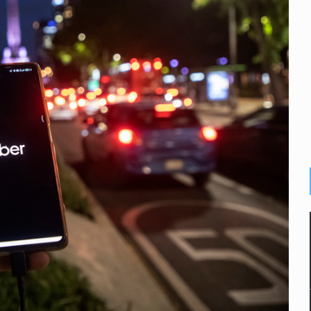
enuncian tala; IJALVI lo niega
ión en Balcones de Oblatos
ardo Cabezas Talavera
rrollo de vivienda en Mirador de San Isidro
o de Valeria Márquez
re los asuntos pendientes del Congreso
 deudores en Jalisco es un “foco rojo” de gran magnitud: Econo