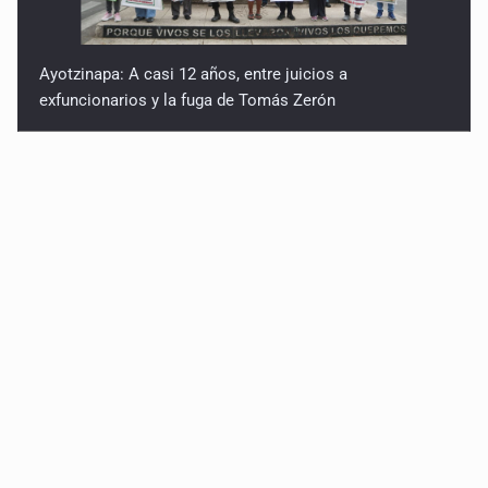
Ayotzinapa: A casi 12 años, entre juicios a
exfuncionarios y la fuga de Tomás Zerón
Caen en Zapopan 'El Ruso', objetivo prioritario por
homicidios en Playa del Carmen