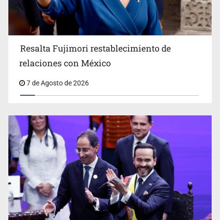
Resalta Fujimori restablecimiento de
relaciones con México
Sheinbaum anticipa más detenciones por caso
7 de Agosto de 2026
Ayotzinapa y promete justicia