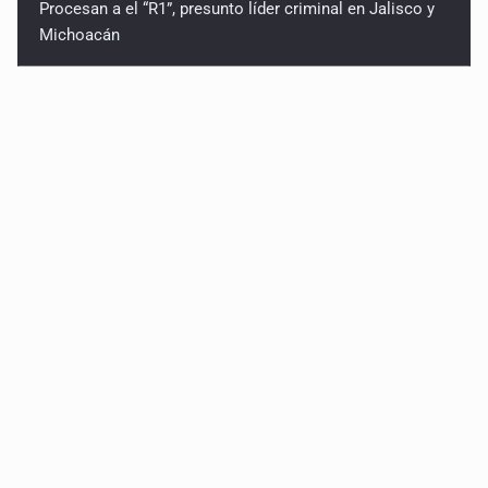
Procesan a el “R1”, presunto líder criminal en Jalisco y
Michoacán
Balean a hombre en calles de la colonia Buenos Aires;
detonación alarma a vecinos