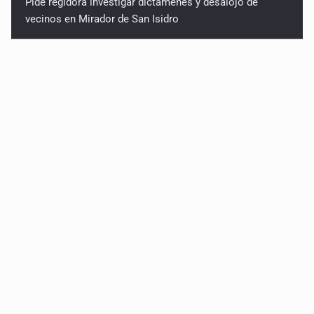
Pide regidora investigar dictámenes y desalojo de
vecinos en Mirador de San Isidro
Ciclosporiasis no representa un riesgo epidemiológico
masivo