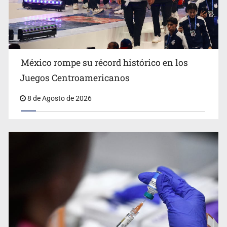
Día Internacional del Gato: La historia del felino que
México rompe su récord histórico en los
conquistó nuestros hogares e internet
Juegos Centroamericanos
8 de Agosto de 2026